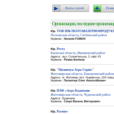
Лента статей
Разме
Организации, последние организации
ТОВ ІПК ПОЛТАВАЗЕРНОПРОДУК
Юр.
Полтавская область, Глобинский район
Керівник :
Наталія ГОМОН
Perry
Юр.
Киевская область, Иванковский район
Адреса : вул. Солом'янська, 3, офіс 43
Керівник :
Роман Беліков
"Пилипчук Агро Сервіс"
Юр.
Житомирская область, Емильчинский район
Адреса : м. Житомир, вул. Чуднівська, 104 (зав
Керівник :
Пилипчук Олег Анатолійович
ПАФ «Агро-Будичани
Юр.
Житомирская область, Чудновский район
Адреса : Будичани
Керівник :
Сачук Василь Вікторович
Partner
Юр.