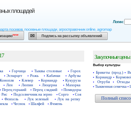
евных площадей
Логин:
карта посевов, посевные площади, агросправочник online, agromap
new
низацию
Подпись на рассылку объявлений
17
Закупочные цены 
Выбор культуры
ка
Горчица
Тыквы столовые
Горох
•
•
•
Брикеты (прод.)
Ви
•
•
Эспарцет
Рожь
Кабачки
Арбузы
•
•
•
•
Кориандр
Кормово
•
•
Конопля
Клевер
Кориандр
Кукуруза
•
•
•
Отруби
Отходы
•
•
Лен
Люпин
Люцерна
Махорка
•
•
•
•
Тыквенная семечка
•
•
Перец горький
Перец сладкий
Помидоры
•
•
•
Рис
Подсолнечник на зерно
Сорго
Соя
•
•
•
•
Полный список
Фенхель
Лук зеленый
Лук на репку
•
•
•
векла
Чеснок
Шалфей
Ячмень
•
•
•