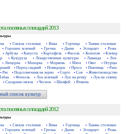
рта посевных площадей 2013
льтуры
аны
Свекла столовая
Вика
Горчица
Тыквы столовые
•
•
•
•
Горошек зеленый
Гречка
Дыни
Эспарцет
Рожь
•
•
•
•
•
Арбузы
Капуста
Картофель
Фасоль
Конопля
Клевер
•
•
•
•
•
•
др
Кукуруза
Лекарственные культуры
Лаванда
Лен
•
•
•
•
Люцерна
Махорка
Морковь
Мята
Овес
Огурцы
•
•
•
•
•
•
орький
Перец сладкий
Помидоры
Просо
Пшеница
Рапс
•
•
•
•
•
Рис
Подсолнечник на зерно
Сорго
Соя
Животноводство
•
•
•
•
•
Табак
Фенхель
Лук зеленый
Лук на репку
Лук на сеянку
•
•
•
•
Сахарная свекла
Чеснок
Шалфей
Ячмень
•
•
•
•
ный список культур
рта посевных площадей 2012
льтуры
аны
Свекла столовая
Вика
Горчица
Тыквы столовые
•
•
•
•
Горошек зеленый
Гречка
Дыни
Эспарцет
Рожь
•
•
•
•
•