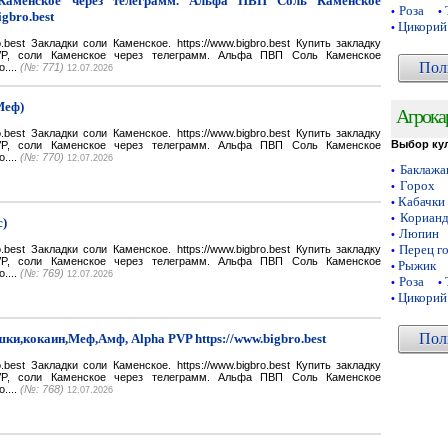
Каменское через телеграмм. Альфа ПВП Соль Каменское
Роза
•
•
igbro.best
Цикорий
•
bro.best Закладки соли Каменское. https://www.bigbro.best Купить закладку
VP, соли Каменское через телеграмм. Альфа ПВП Соль Каменское
Пол
o....
(№: 771)
12.07.2026
Меф)
Агрока
bro.best Закладки соли Каменское. https://www.bigbro.best Купить закладку
Выбор ку
VP, соли Каменское через телеграмм. Альфа ПВП Соль Каменское
o....
(№: 770)
12.07.2026
Баклаж
•
Горох
•
Кабачки
•
Кориан
•
с)
Люпин
•
Перец г
bro.best Закладки соли Каменское. https://www.bigbro.best Купить закладку
•
VP, соли Каменское через телеграмм. Альфа ПВП Соль Каменское
Рыжик
•
o....
(№: 769)
12.07.2026
Роза
•
•
Цикорий
•
Пол
ки,кокаин,Меф,Амф, Alpha PVP https://www.bigbro.best
bro.best Закладки соли Каменское. https://www.bigbro.best Купить закладку
VP, соли Каменское через телеграмм. Альфа ПВП Соль Каменское
o....
(№: 768)
12.07.2026