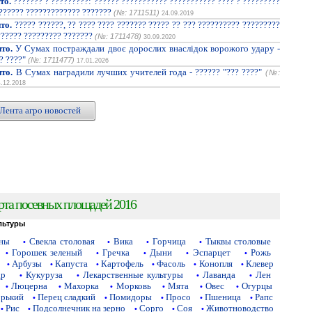
то.
??????? ? ?????????: ?????? ??????????? ??????????? ???? ? ?????????
??????? ????????????? ???????
(№: 1711511)
24.09.2019
то.
????? ??????, ?? ???? ???? ??????? ????? ?? ??? ?????????? ?????????
?????? ????????? ???????
(№: 1711478)
30.09.2020
то.
У Сумах постраждали двоє дорослих внаслідок ворожого удару -
? ????"
(№: 1711477)
17.01.2026
то.
В Сумах наградили лучших учителей года - ?????? "??? ????"
(№:
4.12.2018
Лента агро новостей
рта посевных площадей 2016
льтуры
аны
Свекла столовая
Вика
Горчица
Тыквы столовые
•
•
•
•
Горошек зеленый
Гречка
Дыни
Эспарцет
Рожь
•
•
•
•
•
Арбузы
Капуста
Картофель
Фасоль
Конопля
Клевер
•
•
•
•
•
•
др
Кукуруза
Лекарственные культуры
Лаванда
Лен
•
•
•
•
Люцерна
Махорка
Морковь
Мята
Овес
Огурцы
•
•
•
•
•
•
орький
Перец сладкий
Помидоры
Просо
Пшеница
Рапс
•
•
•
•
•
Рис
Подсолнечник на зерно
Сорго
Соя
Животноводство
•
•
•
•
•