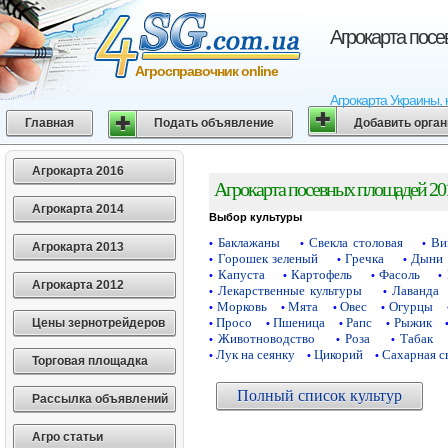
Агрокарта пос
Агросправочник online
Агрокарта Украины, 
Главная
Подать объявление
Добавить орга
Агрокарта 2016
Агрокарта посевных площадей 20
Агрокарта 2014
Выбор культуры
Баклажаны
Свекла столовая
Ви
•
•
•
Агрокарта 2013
Горошек зеленый
Гречка
Дыни
•
•
•
Капуста
Картофель
Фасоль
•
•
•
•
Агрокарта 2012
Лекарственные культуры
Лаванда
•
•
Морковь
Мята
Овес
Огурцы
•
•
•
•
Просо
Пшеница
Рапс
Рыжик
Цены зернотрейдеров
•
•
•
•
Животноводство
Роза
Табак
•
•
•
Лук на сеянку
Цикорий
Сахарная с
•
•
•
Торговая площадка
Полный список культур
Рассылка объявлений
Агро статьи