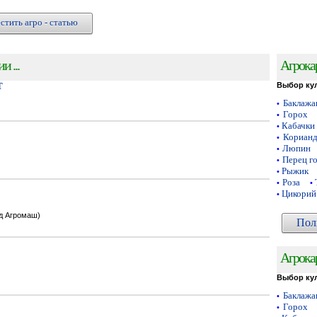
стить агро - статью
 ...
Агрока
Т
Выбор ку
Баклаж
•
Горох
•
Кабачки
•
Кориан
•
Люпин
•
Перец г
•
Рыжик
•
Роза
•
•
Цикорий
•
од Агромаш)
Пол
Агрока
Выбор ку
Баклаж
•
Горох
•