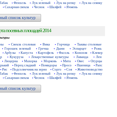
Табак
Фенхель
Лук зеленый
Лук на репку
Лук на сеянку
•
•
•
•
Сахарная свекла
Чеснок
Шалфей
Ячмень
•
•
•
•
ный список культур
рта посевных площадей 2014
льтуры
аны
Свекла столовая
Вика
Горчица
Тыквы столовые
•
•
•
•
Горошек зеленый
Гречка
Дыни
Эспарцет
Рожь
•
•
•
•
•
Арбузы
Капуста
Картофель
Фасоль
Конопля
Клевер
•
•
•
•
•
•
др
Кукуруза
Лекарственные культуры
Лаванда
Лен
•
•
•
•
Люцерна
Махорка
Морковь
Мята
Овес
Огурцы
•
•
•
•
•
•
орький
Перец сладкий
Помидоры
Просо
Пшеница
Рапс
•
•
•
•
•
Рис
Подсолнечник на зерно
Сорго
Соя
Животноводство
•
•
•
•
•
Табак
Фенхель
Лук зеленый
Лук на репку
Лук на сеянку
•
•
•
•
Сахарная свекла
Чеснок
Шалфей
Ячмень
•
•
•
•
ный список культур