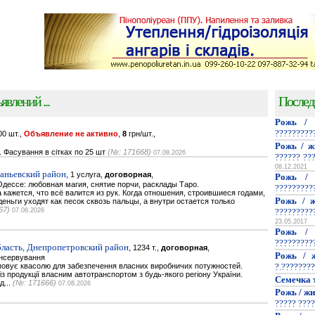
явлений ...
Послед
Рожь / 
?????????
0 шт.,
Объявление не активно
,
8
грн/шт.,
Рожь / ж
. Фасування в сітках по 25 шт
(№: 171668)
07.08.2026
?????? ??
08.12.2021
наньевский район,
1 услуга,
договорная
,
Рожь / 
дессе: любовная магия, снятие порчи, расклады Таро.
?????????
кажется, что всё валится из рук. Когда отношения, строившиеся годами,
Рожь / ж
деньги уходят как песок сквозь пальцы, а внутри остается только
67)
07.08.2026
?????????
23.05.2017
Рожь / 
?????????
ласть, Днепропетровский район,
1234 т.,
договорная
,
Рожь / ж
онсервування
повує квасолю для забезпечення власних виробничих потужностей.
?.????????
 продукції власним автотранспортом з будь-якого регіону України.
Семечка 
д...
(№: 171666)
07.08.2026
Рожь / жи
????? ????