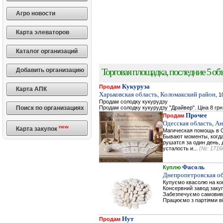
Агро новости
Карта элеваторов
Каталог организаций
Торговая площадка, последние 5 объ
Добавить организацию
Кукуруза
Продам
Карта АПК
Харьковская область, Коломакский район,
10
Продам солодку кукурудзу
Поиск по организациях
Продам солодку кукурудзу "Драйвер". Ціна 8 грн
Прочее
Продам
Одесская область, А
new
Карта закупок
Магическая помощь в О
Бывают моменты, когда 
рушатся за один день, 
усталость и...
(№: 1716
Фасоль
Куплю
Днепропетровская об
Купуємо квасолю на к
Консервний завод заку
Забезпечуємо самовивіз
Працюємо з партіями ві
Нут
Продам