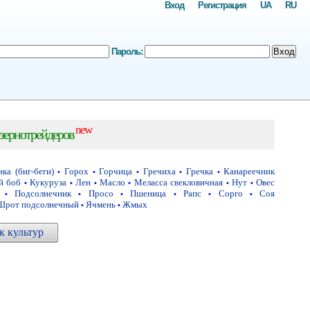
Вход
Регистрация
UA
RU
Пароль:
Вход
new
зернотрейдеров
ка (биг-беги)
Горох
Горчица
Гречиха
Гречка
Канареечник
•
•
•
•
•
й боб
Кукуруза
Лен
Масло
Меласса свекловичная
Нут
Овес
•
•
•
•
•
•
Подсолнечник
Просо
Пшеница
Рапс
Сорго
Соя
•
•
•
•
•
•
Шрот подсолнечный
Ячмень
Жмых
•
•
 культур