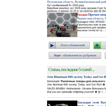
Полтавская область, Великобагачанский рай
Нут калібрований 8+ 2026 року
Виробник реалізує нут 2026 року врожаю Сорт Іор
домішок, в мішках по 25 кг на палетах або біг бе
Прочая спец
Продам
Черкасская область,
Агродрон XAG XP2020 —
Пропонуємо нові та вжи
призначена для професі
високою точністю та...
Лента объявлений
Агро
- объявления по рубрикам
Статьи, последние 5 статей ...
Join Illuminati 666 society Today and Get 
Категорія:
Различные товары для сельского 
Join Illuminati 666 society Today and Get R
SAUDI ARABIA -Netherlands- Ukraine-Botswana-Namibi
that you are spiritually enlighting yourself. ☎️ @ +...
Закладки соли Каме