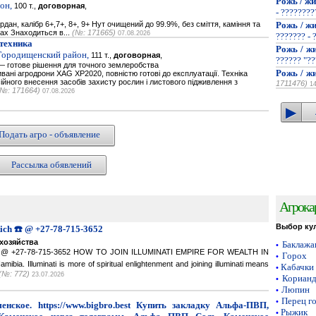
Рожь / жи
он,
100 т.,
договорная
,
- ???????
дан, калібр 6+,7+, 8+, 9+ Нут очищений до 99.9%, без сміття, каміння та
Рожь / жи
гах Знаходиться в...
(№: 171665)
07.08.2026
??????? - 
техника
Рожь / жи
 Городищенский район,
111 т.,
договорная
,
?????? "??
 готове рішення для точного землеробства
Рожь / жи
вані агродрони XAG XP2020, повністю готові до експлуатації. Техніка
йного внесення засобів захисту рослин і листового підживлення з
1711476)
1
(№: 171664)
07.08.2026
Подать агро - объявление
Рассылка обявлений
Агрока
Выбор ку
Rich ☎️ @ +27-78-715-3652
хозяйства
Баклаж
•
ich ☎️ @ +27-78-715-3652 HOW TO JOIN ILLUMINATI EMPIRE FOR WEALTH IN
Горох
•
a. Illuminati is more of spiritual enlightenment and joining illuminati means
Кабачки
•
(№: 772)
23.07.2026
Кориан
•
Люпин
•
Перец г
•
нское. https://www.bigbro.best Купить закладку Альфа-ПВП,
Рыжик
•