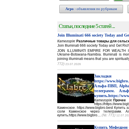
Агро
- объявления по рубрикам
Статьи, последние 5 статей ...
Join Illuminati 666 society Today and G
Категорія:
Различные товары для сельск
Join Illuminati 666 society Today and Get 
JOIN ILLUMINATI EMPIRE FOR WEALTH IN
Ukraine-Botswana-Namibia. Illuminati is mor
joining illuminati means that you are spirituall
772)
23.07.2026
Закладки 
https://www.big
Альфа-ПВП, Alpha
телеграмм. Аль
купить.https://www
Категорія:
Прочее
https://https://ww
Каменское. https://www.bigbro.best Купить
соли Каменское через телеграмм. 
купить.https://www.bigbro....
(№: 771)
12.07.20
Купить Мефедрон