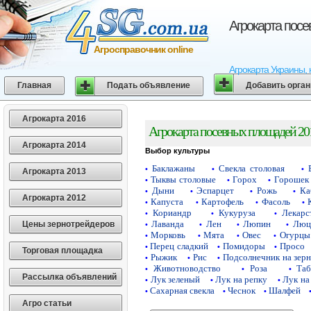
Агрокарта пос
Агросправочник online
Агрокарта Украины, 
Главная
Подать объявление
Добавить орга
Агрокарта 2016
Агрокарта посевных площадей 20
Агрокарта 2014
Выбор культуры
Баклажаны
Свекла столовая
•
•
•
Агрокарта 2013
Тыквы столовые
Горох
Горошек 
•
•
•
Дыни
Эспарцет
Рожь
Ка
•
•
•
•
Агрокарта 2012
Капуста
Картофель
Фасоль
•
•
•
•
Кориандр
Кукуруза
Лекарс
•
•
•
Лаванда
Лен
Люпин
Люц
Цены зернотрейдеров
•
•
•
•
Морковь
Мята
Овес
Огурцы
•
•
•
•
Перец сладкий
Помидоры
Просо
•
•
•
Торговая площадка
Рыжик
Рис
Подсолнечник на зер
•
•
•
Животноводство
Роза
Таб
•
•
•
Рассылка объявлений
Лук зеленый
Лук на репку
Лук на
•
•
•
Сахарная свекла
Чеснок
Шалфей
•
•
•
Агро статьи