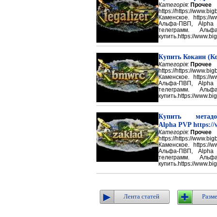
Категорія:
Прочее
https://https://ww
Каменское. https://w
Альфа-ПВП, Alpha
телеграмм. Аль
купить.https://www.big
Купить Кокаин (Ко
Категорія:
Прочее
https://https://ww
Каменское. https://w
Альфа-ПВП, Alpha
телеграмм. Аль
купить.https://www.big
Купить метадон
Alpha PVP https://
Категорія:
Прочее
https://https://ww
Каменское. https://w
Альфа-ПВП, Alpha
телеграмм. Аль
купить.https://www.big
Лента статей
Разме