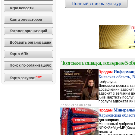
Полный список культур
Агро новости
Карта элеваторов
Каталог организаций
Добавить организацию
Карта АПК
Торговая площадка, последние 5 объ
Поиск по организациях
Информаци
Продам
Киевская область, 
new
Карта закупок
грн/услуга,
Допомога юриста та к
досвідчений адвокат 
адвокат з великим до
Київ, вартість послуг
послуги адвоката Киї
171669)
08.08.2026
Минеральн
Продам
Харьковская област
договорная
,
Мінеральні добрив
NPK+S+Mg+ME(Хела
кислота