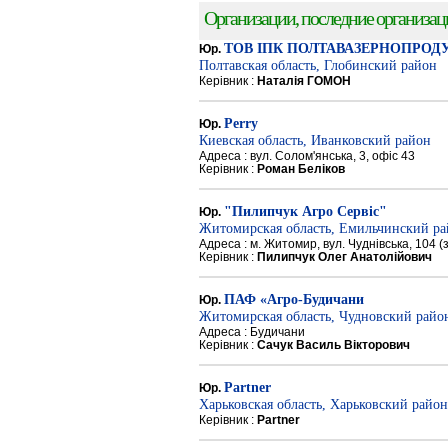
Организации, последние организации
ТОВ ІПК ПОЛТАВАЗЕРНОПРОД
Юр.
Полтавская область, Глобинский район
Керівник :
Наталія ГОМОН
Perry
Юр.
Киевская область, Иванковский район
Адреса : вул. Солом'янська, 3, офіс 43
Керівник :
Роман Беліков
"Пилипчук Агро Сервіс"
Юр.
Житомирская область, Емильчинский р
Адреса : м. Житомир, вул. Чуднівська, 104 
Керівник :
Пилипчук Олег Анатолійович
ПАФ «Агро-Будичани
Юр.
Житомирская область, Чудновский райо
Адреса : Будичани
Керівник :
Сачук Василь Вікторович
Partner
Юр.
Харьковская область, Харьковский район
Керівник :
Partner