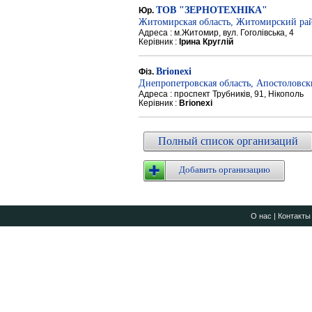
ТОВ "ЗЕРНОТЕХНІКА"
Юр.
Житомирская область, Житомирский ра
Адреса : м.Житомир, вул. Гоголівська, 4
Керівник :
Ірина Круглій
Brionexi
Фіз.
Днепропетровская область, Апостоловс
Адреса : проспект Трубників, 91, Нікополь
Керівник :
Brionexi
Полный список организаций
Добавить организацию
О нас
|
Контакты