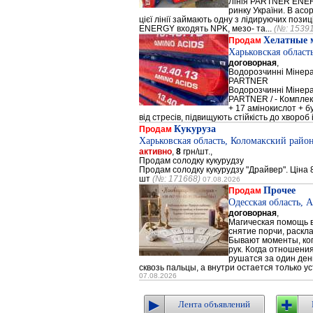
Лінія PARTNER ENERG
ринку України. В а
цієї лінії займають одну з лідируючих поз
ENERGY входять NPK, мезо- та...
(№: 1539
Хелатные 
Продам
Харьковская област
договорная
,
Водорозчинні Мiнер
PARTNER
Водорозчинні Мiнер
PARTNER / - Компле
+ 17 амінокислот + 
від стресів, підвищують стійкість до хвороб і
Кукуруза
Продам
Харьковская область, Коломакский район
активно
,
8
грн/шт.,
Продам солодку кукурудзу
Продам солодку кукурудзу "Драйвер". Ціна 8
шт
(№: 171668)
07.08.2026
Прочее
Продам
Одесская область, 
договорная
,
Магическая помощь в
снятие порчи, раскл
Бывают моменты, когд
рук. Когда отношени
рушатся за один день
сквозь пальцы, а внутри остается только ус
07.08.2026
Лента объявлений