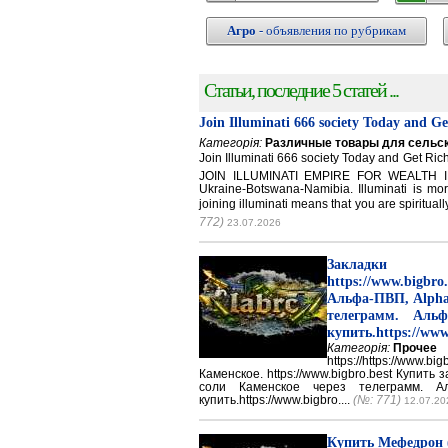
Агро
- объявления по рубрикам
Статьи, последние 5 статей ...
Join Illuminati 666 society Today and G
Категорія:
Различные товары для сельск
Join Illuminati 666 society Today and Get 
JOIN ILLUMINATI EMPIRE FOR WEALTH IN
Ukraine-Botswana-Namibia. Illuminati is mor
joining illuminati means that you are spirituall
772)
23.07.2026
Закладки 
https://www.big
Альфа-ПВП, Alpha
телеграмм. Аль
купить.https://www
Категорія:
Прочее
https://https://ww
Каменское. https://www.bigbro.best Купить
соли Каменское через телеграмм. 
купить.https://www.bigbro....
(№: 771)
12.07.20
Купить Мефедрон