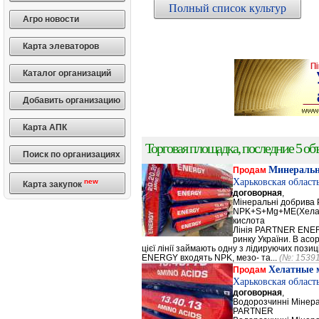
Полный список культур
Агро новости
Карта элеваторов
Каталог организаций
Добавить организацию
Карта АПК
Торговая площадка, последние 5 объ
Поиск по организациях
Минеральн
Продам
Харьковская област
new
Карта закупок
договорная
,
Мінеральні добрив
NPK+S+Mg+ME(Хела
кислота
Лінія PARTNER ENERG
ринку України. В а
цієї лінії займають одну з лідируючих поз
ENERGY входять NPK, мезо- та...
(№: 1539
Хелатные 
Продам
Харьковская област
договорная
,
Водорозчинні Мiнер
PARTNER