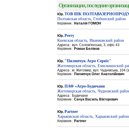
Организации, последние организации
ТОВ ІПК ПОЛТАВАЗЕРНОПРОД
Юр.
Полтавская область, Глобинский район
Керівник :
Наталія ГОМОН
Perry
Юр.
Киевская область, Иванковский район
Адреса : вул. Солом'янська, 3, офіс 43
Керівник :
Роман Беліков
"Пилипчук Агро Сервіс"
Юр.
Житомирская область, Емильчинский р
Адреса : м. Житомир, вул. Чуднівська, 104 
Керівник :
Пилипчук Олег Анатолійович
ПАФ «Агро-Будичани
Юр.
Житомирская область, Чудновский райо
Адреса : Будичани
Керівник :
Сачук Василь Вікторович
Partner
Юр.
Харьковская область, Харьковский район
Керівник :
Partner