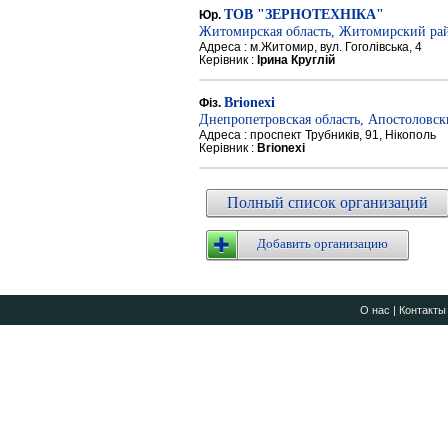
ТОВ "ЗЕРНОТЕХНІКА"
Юр.
Житомирская область, Житомирский ра
Адреса : м.Житомир, вул. Гоголівська, 4
Керівник :
Ірина Круглій
Brionexi
Фіз.
Днепропетровская область, Апостоловс
Адреса : проспект Трубників, 91, Нікополь
Керівник :
Brionexi
Полный список организаций
Добавить организацию
О нас
|
Контакты