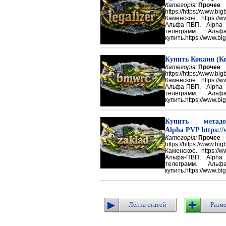
Категорія:
Прочее
https://https://ww
Каменское. https://w
Альфа-ПВП, Alpha
телеграмм. Аль
купить.https://www.big
Купить Кокаин (Ко
Категорія:
Прочее
https://https://ww
Каменское. https://w
Альфа-ПВП, Alpha
телеграмм. Аль
купить.https://www.big
Купить метадон
Alpha PVP https://
Категорія:
Прочее
https://https://ww
Каменское. https://w
Альфа-ПВП, Alpha
телеграмм. Аль
купить.https://www.big
Лента статей
Разме