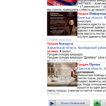
Водорозчинні Мiнер
PARTNER / - Компле
+ 17 амінокислот + 
від стресів, підвищують стійкість до хвороб і
Информаци
Продам
Киевская область, 
грн/услуга,
Допомога юриста та к
досвідчений адвокат 
адвокат з великим до
Київ, вартість послуг
послуги адвоката Киї
171669)
08.08.2026
Кукуруза
Продам
Харьковская область, Коломакский район
активно
,
8
грн/шт.,
Продам солодку кукурудзу
Продам солодку кукурудзу "Драйвер". Ціна 8
шт
(№: 171668)
07.08.2026
Прочее
Продам
Одесская область, 
договорная
,
Магическая помощь в
снятие порчи, раскл
Бывают моменты, когд
рук. Когда отношени
рушатся за один день
сквозь пальцы, а внутри остается только ус
07.08.2026
Лента объявлений