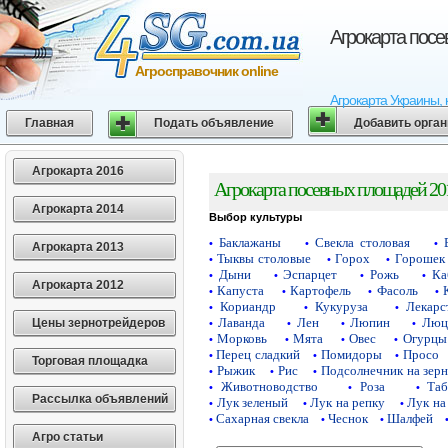
Агрокарта пос
Агросправочник online
Агрокарта Украины, 
Главная
Подать объявление
Добавить орга
Агрокарта 2016
Агрокарта посевных площадей 20
Агрокарта 2014
Выбор культуры
Баклажаны
Свекла столовая
•
•
•
Агрокарта 2013
Тыквы столовые
Горох
Горошек 
•
•
•
Дыни
Эспарцет
Рожь
Ка
•
•
•
•
Агрокарта 2012
Капуста
Картофель
Фасоль
•
•
•
•
Кориандр
Кукуруза
Лекарс
•
•
•
Лаванда
Лен
Люпин
Люц
Цены зернотрейдеров
•
•
•
•
Морковь
Мята
Овес
Огурцы
•
•
•
•
Перец сладкий
Помидоры
Просо
•
•
•
Торговая площадка
Рыжик
Рис
Подсолнечник на зер
•
•
•
Животноводство
Роза
Таб
•
•
•
Рассылка объявлений
Лук зеленый
Лук на репку
Лук на
•
•
•
Сахарная свекла
Чеснок
Шалфей
•
•
•
Агро статьи