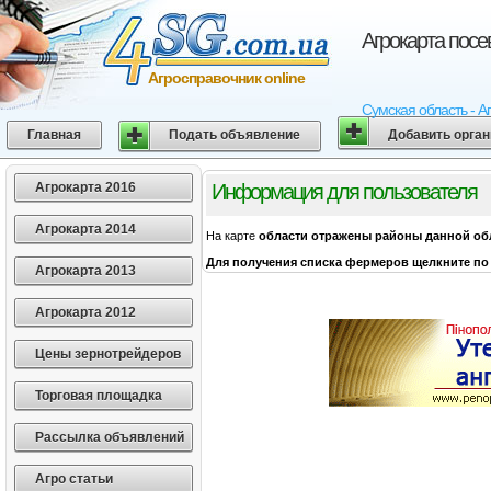
Агрокарта пос
Агросправочник online
Сумская область - А
Главная
Подать объявление
Добавить орга
Агрокарта 2016
Информация для пользователя
Агрокарта 2014
На карте
области
отражены районы данной об
Для получения списка фермеров щелкните по 
Агрокарта 2013
Агрокарта 2012
Цены зернотрейдеров
Торговая площадка
Рассылка объявлений
Агро статьи