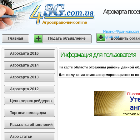
Агрокарта пос
Агросправочник online
Ивано-Франковская о
agromap
Главная
Подать объявление
Добавить орга
Агрокарта 2016
Информация для пользователя
Агрокарта 2014
На карте
области
отражены районы данной об
Для получения списка фермеров щелкните по 
Агрокарта 2013
Агрокарта 2012
Цены зернотрейдеров
Торговая площадка
Рассылка объявлений
Агро статьи