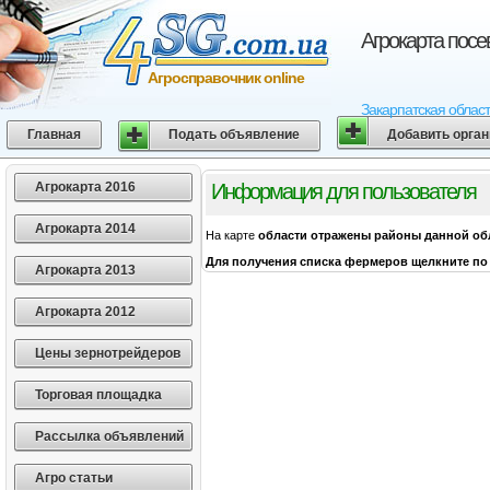
Агрокарта посе
Агросправочник online
Закарпатская област
Главная
Подать объявление
Добавить орга
Агрокарта 2016
Информация для пользователя
Агрокарта 2014
На карте
области
отражены районы данной об
Для получения списка фермеров щелкните по 
Агрокарта 2013
Агрокарта 2012
Цены зернотрейдеров
Торговая площадка
Рассылка объявлений
Агро статьи