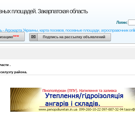
вных площадей. Закарпатская область
Логин:
ь - Агрокарта Украины, карта посевов, посевные площади, агросправочник onl
new
низацию
Подпись на рассылку объявлений
ласти
.
силуэту района.